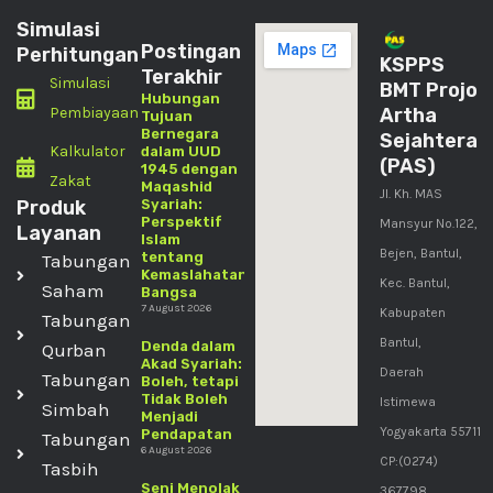
Simulasi
Postingan
Perhitungan
KSPPS
Terakhir
Simulasi
BMT Projo
Hubungan
Pembiayaan
Artha
Tujuan
Bernegara
Sejahtera
Kalkulator
dalam UUD
(PAS)
1945 dengan
Zakat
Maqashid
Jl. Kh. MAS
Produk
Syariah:
Perspektif
Mansyur No.122,
Layanan
Islam
Bejen, Bantul,
tentang
Tabungan
Kemaslahatan
Kec. Bantul,
Saham
Bangsa
7 August 2026
Kabupaten
Tabungan
Bantul,
Denda dalam
Qurban
Akad Syariah:
Daerah
Tabungan
Boleh, tetapi
Tidak Boleh
Istimewa
Simbah
Menjadi
Yogyakarta 55711
Pendapatan
Tabungan
6 August 2026
CP:(0274)
Tasbih
Seni Menolak
367798