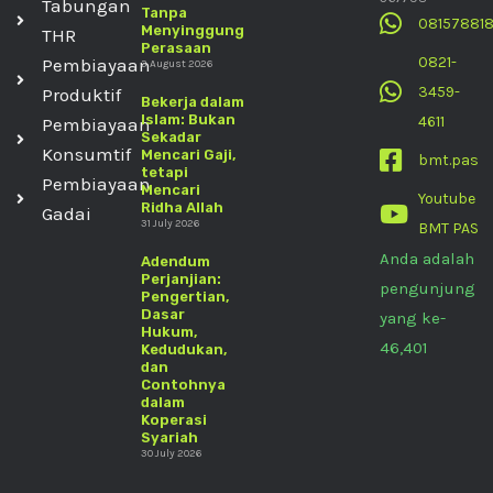
Tabungan
Tanpa
08157881
Menyinggung
THR
Perasaan
0821-
Pembiayaan
3 August 2026
3459-
Produktif
Bekerja dalam
Islam: Bukan
4611
Pembiayaan
Sekadar
Konsumtif
Mencari Gaji,
bmt.pas
tetapi
Pembiayaan
Mencari
Youtube
Ridha Allah
Gadai
31 July 2026
BMT PAS
Anda adalah
Adendum
Perjanjian:
pengunjung
Pengertian,
Dasar
yang ke-
Hukum,
46,401
Kedudukan,
dan
Contohnya
dalam
Koperasi
Syariah
30 July 2026