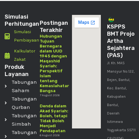
Simulasi
Postingan
Perhitungan
KSPPS
Terakhir
Simulasi
BMT Projo
Hubungan
Pembiayaan
Artha
Tujuan
Bernegara
Sejahtera
Kalkulator
dalam UUD
(PAS)
1945 dengan
Zakat
Maqashid
Jl. Kh. MAS
Produk
Syariah:
Perspektif
Mansyur No.122,
Layanan
Islam
Bejen, Bantul,
tentang
Tabungan
Kemaslahatan
Kec. Bantul,
Saham
Bangsa
7 August 2026
Kabupaten
Tabungan
Bantul,
Denda dalam
Qurban
Akad Syariah:
Daerah
Tabungan
Boleh, tetapi
Tidak Boleh
Istimewa
Simbah
Menjadi
Yogyakarta 55711
Pendapatan
Tabungan
6 August 2026
CP:(0274)