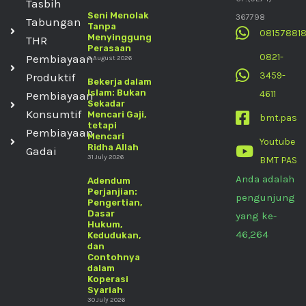
Tasbih
Seni Menolak
367798
Tabungan
Tanpa
08157881
Menyinggung
THR
Perasaan
0821-
Pembiayaan
3 August 2026
3459-
Produktif
Bekerja dalam
Islam: Bukan
4611
Pembiayaan
Sekadar
Konsumtif
Mencari Gaji,
bmt.pas
tetapi
Pembiayaan
Mencari
Youtube
Ridha Allah
Gadai
31 July 2026
BMT PAS
Anda adalah
Adendum
Perjanjian:
pengunjung
Pengertian,
Dasar
yang ke-
Hukum,
46,264
Kedudukan,
dan
Contohnya
dalam
Koperasi
Syariah
30 July 2026