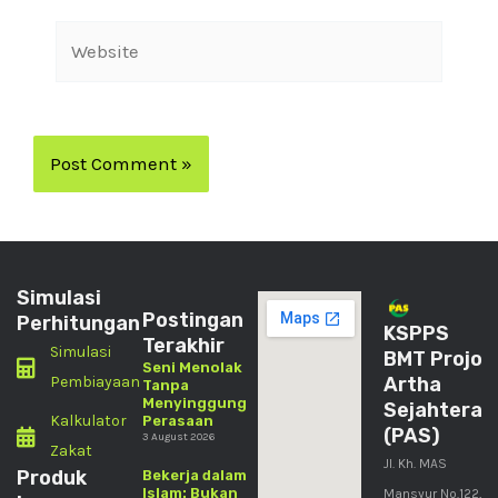
Simulasi
Postingan
Perhitungan
KSPPS
Terakhir
Simulasi
BMT Projo
Seni Menolak
Pembiayaan
Artha
Tanpa
Menyinggung
Sejahtera
Kalkulator
Perasaan
(PAS)
3 August 2026
Zakat
Jl. Kh. MAS
Produk
Bekerja dalam
Islam: Bukan
Mansyur No.122,