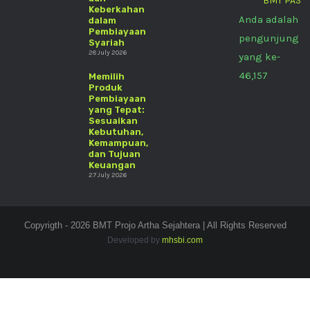
BMT PAS
Keberkahan
Anda adalah
dalam
Pembiayaan
pengunjung
Syariah
28 July 2026
yang ke-
46,157
Memilih
Produk
Pembiayaan
yang Tepat:
Sesuaikan
Kebutuhan,
Kemampuan,
dan Tujuan
Keuangan
27 July 2026
Copyrigth - 2026 BMT Projo Artha Sejahtera | All Rights Reserved
Developed by
mhsbi.com