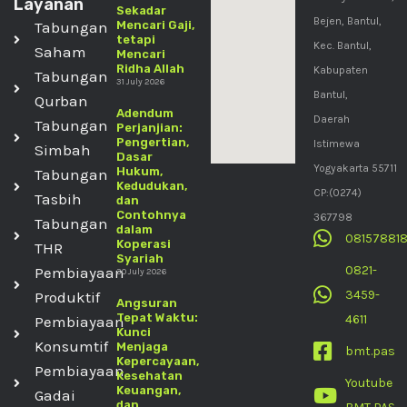
Layanan
Sekadar
Bejen, Bantul,
Tabungan
Mencari Gaji,
tetapi
Kec. Bantul,
Saham
Mencari
Ridha Allah
Kabupaten
Tabungan
31 July 2026
Bantul,
Qurban
Adendum
Daerah
Tabungan
Perjanjian:
Pengertian,
Istimewa
Simbah
Dasar
Yogyakarta 55711
Hukum,
Tabungan
Kedudukan,
CP:(0274)
Tasbih
dan
Contohnya
367798
Tabungan
dalam
08157881
Koperasi
THR
Syariah
0821-
Pembiayaan
30 July 2026
3459-
Produktif
Angsuran
Tepat Waktu:
4611
Pembiayaan
Kunci
Konsumtif
Menjaga
bmt.pas
Kepercayaan,
Pembiayaan
Kesehatan
Youtube
Keuangan,
Gadai
dan