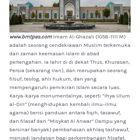
www.bmtpas.com
Imam Al-Ghazali (1058-1111 M)
adalah seorang cendekiawan Muslim terkemuka
dari zaman keemasan Islam di abad
pertengahan. Ia lahir di di dekat Thus, Khurasan,
Persia (sekarang Iran), dan merupakan seorang
filsuf, teolog, ahli hukum, dan yang
mempengaruhi pemikiran Islam secara luas.
Karya-karya monumentalnya, seperti “Ihya Ulum
al-Din” (menghidupkan kembali ilmu-ilmu
agama) berisi panduan antara fiqih, tasawuf,
dan filasaf dan “Misykat Al Anwar” (lampu yang
bersinar banyak) pembahasan akhlaq tashawuf,
menjadi landasan bagi perkembangan filsafat,