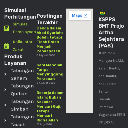
Simulasi
Postingan
Perhitungan
KSPPS
Terakhir
Simulasi
BMT Projo
Denda dalam
Pembiayaan
Artha
Akad Syariah:
Boleh, tetapi
Sejahtera
Kalkulator
Tidak Boleh
(PAS)
Menjadi
Zakat
Pendapatan
Jl. Kh. MAS
Produk
6 August 2026
Mansyur No.122,
Layanan
Seni Menolak
Bejen, Bantul,
Tabungan
Tanpa
Menyinggung
Kec. Bantul,
Saham
Perasaan
3 August 2026
Kabupaten
Tabungan
Bantul,
Qurban
Bekerja dalam
Islam: Bukan
Daerah
Tabungan
Sekadar
Mencari Gaji,
Istimewa
Simbah
tetapi
Yogyakarta 55711
Mencari
Tabungan
Ridha Allah
CP:(0274)
Tasbih
31 July 2026