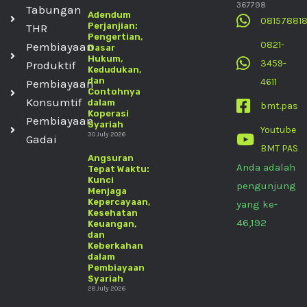
367798
Tabungan
Adendum
08157881
Perjanjian:
THR
Pengertian,
0821-
Pembiayaan
Dasar
Hukum,
3459-
Produktif
Kedudukan,
dan
4611
Pembiayaan
Contohnya
Konsumtif
dalam
bmt.pas
Koperasi
Pembiayaan
Syariah
Youtube
30 July 2026
Gadai
BMT PAS
Angsuran
Anda adalah
Tepat Waktu:
Kunci
pengunjung
Menjaga
Kepercayaan,
yang ke-
Kesehatan
46,192
Keuangan,
dan
Keberkahan
dalam
Pembiayaan
Syariah
28 July 2026