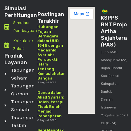
Simulasi
Postingan
Perhitungan
KSPPS
Terakhir
Simulasi
BMT Projo
Hubungan
Pembiayaan
Artha
Tujuan
Bernegara
Sejahtera
Kalkulator
dalam UUD
(PAS)
1945 dengan
Zakat
Maqashid
Jl. Kh. MAS
Produk
Syariah:
Perspektif
Mansyur No.122,
Layanan
Islam
Bejen, Bantul,
tentang
Tabungan
Kemaslahatan
Kec. Bantul,
Saham
Bangsa
7 August 2026
Kabupaten
Tabungan
Bantul,
Denda dalam
Qurban
Akad Syariah:
Daerah
Tabungan
Boleh, tetapi
Tidak Boleh
Istimewa
Simbah
Menjadi
Yogyakarta 55711
Pendapatan
Tabungan
6 August 2026
CP:(0274)
Tasbih
Seni Menolak