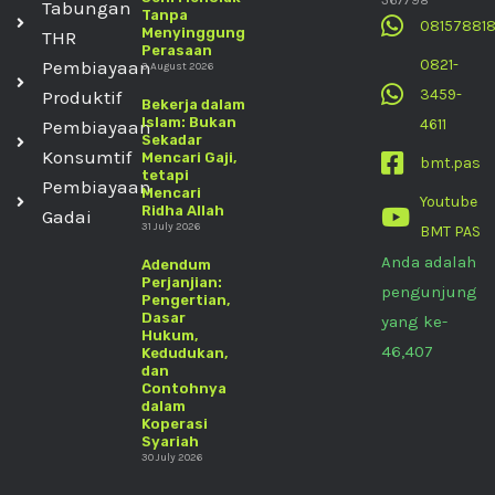
367798
Tabungan
Tanpa
08157881
Menyinggung
THR
Perasaan
0821-
Pembiayaan
3 August 2026
3459-
Produktif
Bekerja dalam
Islam: Bukan
4611
Pembiayaan
Sekadar
Konsumtif
Mencari Gaji,
bmt.pas
tetapi
Pembiayaan
Mencari
Youtube
Ridha Allah
Gadai
31 July 2026
BMT PAS
Anda adalah
Adendum
Perjanjian:
pengunjung
Pengertian,
Dasar
yang ke-
Hukum,
46,407
Kedudukan,
dan
Contohnya
dalam
Koperasi
Syariah
30 July 2026