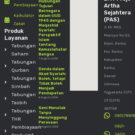
Hubungan
Pembiayaan
Artha
Tujuan
Bernegara
Sejahtera
Kalkulator
dalam UUD
(PAS)
1945 dengan
Zakat
Maqashid
Jl. Kh. MAS
Produk
Syariah:
Perspektif
Mansyur No.122,
Layanan
Islam
Bejen, Bantul,
tentang
Tabungan
Kemaslahatan
Kec. Bantul,
Saham
Bangsa
7 August 2026
Kabupaten
Tabungan
Bantul,
Denda dalam
Qurban
Akad Syariah:
Daerah
Tabungan
Boleh, tetapi
Tidak Boleh
Istimewa
Simbah
Menjadi
Yogyakarta 55711
Pendapatan
Tabungan
6 August 2026
CP:(0274)
Tasbih
Seni Menolak
367798
Tabungan
Tanpa
08157881
Menyinggung
THR
Perasaan
0821-
Pembiayaan
3 August 2026
3459-