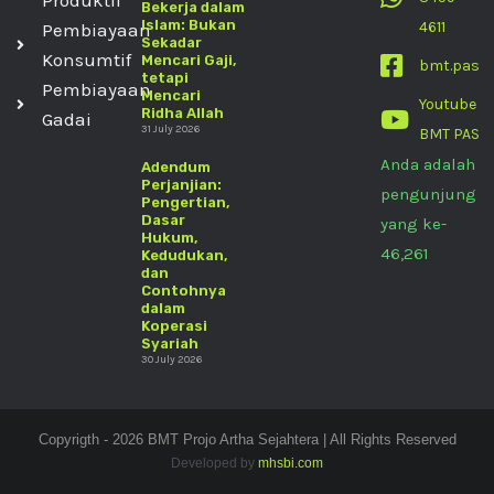
Produktif
Bekerja dalam
Islam: Bukan
4611
Pembiayaan
Sekadar
Konsumtif
Mencari Gaji,
bmt.pas
tetapi
Pembiayaan
Mencari
Youtube
Ridha Allah
Gadai
31 July 2026
BMT PAS
Anda adalah
Adendum
Perjanjian:
pengunjung
Pengertian,
Dasar
yang ke-
Hukum,
46,261
Kedudukan,
dan
Contohnya
dalam
Koperasi
Syariah
30 July 2026
Copyrigth - 2026 BMT Projo Artha Sejahtera | All Rights Reserved
Developed by
mhsbi.com