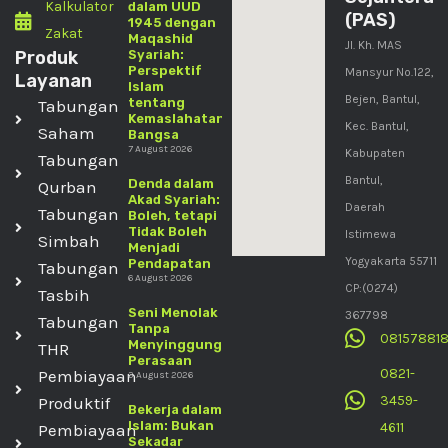
Kalkulator
dalam UUD
(PAS)
1945 dengan
Zakat
Maqashid
Jl. Kh. MAS
Produk
Syariah:
Perspektif
Mansyur No.122,
Layanan
Islam
Bejen, Bantul,
tentang
Tabungan
Kemaslahatan
Kec. Bantul,
Saham
Bangsa
7 August 2026
Kabupaten
Tabungan
Bantul,
Denda dalam
Qurban
Akad Syariah:
Daerah
Tabungan
Boleh, tetapi
Tidak Boleh
Istimewa
Simbah
Menjadi
Yogyakarta 55711
Pendapatan
Tabungan
6 August 2026
CP:(0274)
Tasbih
Seni Menolak
367798
Tabungan
Tanpa
08157881
Menyinggung
THR
Perasaan
0821-
Pembiayaan
3 August 2026
3459-
Produktif
Bekerja dalam
Islam: Bukan
4611
Pembiayaan
Sekadar