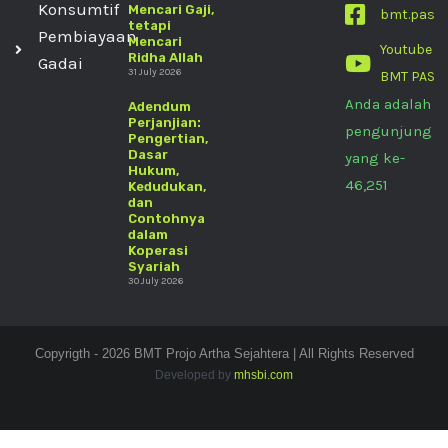
Konsumtif
Mencari Gaji,
bmt.pas
tetapi
Pembiayaan
Mencari
Youtube
Ridha Allah
Gadai
31 July 2026
BMT PAS
Anda adalah
Adendum
Perjanjian:
pengunjung
Pengertian,
Dasar
yang ke-
Hukum,
46,251
Kedudukan,
dan
Contohnya
dalam
Koperasi
Syariah
30 July 2026
Copyrigth - 2026 BMT Projo Artha Sejahtera | All Rights Reserved
Developed by
mhsbi.com