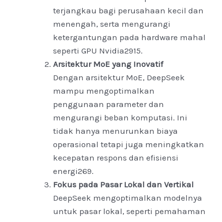
terjangkau bagi perusahaan kecil dan
menengah, serta mengurangi
ketergantungan pada hardware mahal
seperti GPU Nvidia
2
9
15
.
Arsitektur MoE yang Inovatif
Dengan arsitektur MoE, DeepSeek
mampu mengoptimalkan
penggunaan parameter dan
mengurangi beban komputasi. Ini
tidak hanya menurunkan biaya
operasional tetapi juga meningkatkan
kecepatan respons dan efisiensi
energi
2
6
9
.
Fokus pada Pasar Lokal dan Vertikal
DeepSeek mengoptimalkan modelnya
untuk pasar lokal, seperti pemahaman