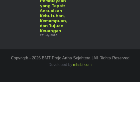
Pembiayaan
yang Tepat:
Sesuaikan
Kebutuhan,
Kemampuan,
dan Tujuan
Keuangan
27 July 2026
Copyrigth - 2026 BMT Projo Artha Sejahtera | All Rights Reserved
Developed by
mhsbi.com