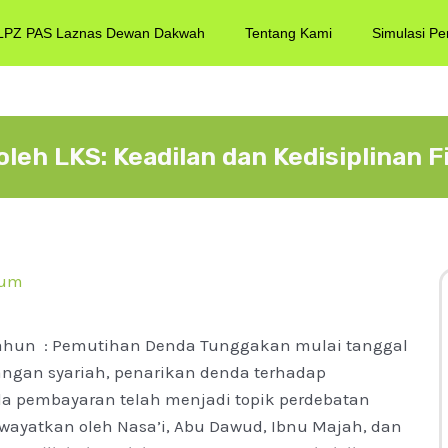
LPZ PAS Laznas Dewan Dakwah
Tentang Kami
Simulasi Pe
leh LKS: Keadilan dan Kedisiplinan F
mum
ahun : Pemutihan Denda Tunggakan mulai tanggal
ngan syariah, penarikan denda terhadap
 pembayaran telah menjadi topik perdebatan
iwayatkan oleh Nasa’i, Abu Dawud, Ibnu Majah, dan