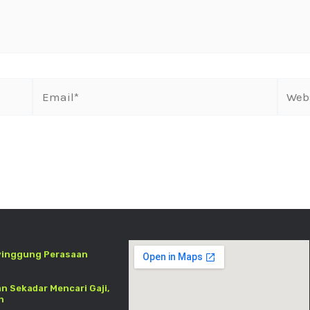
yinggung Perasaan
an Sekadar Mencari Gaji,
h