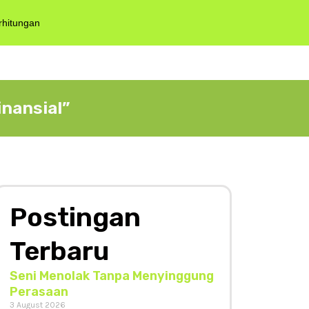
rhitungan
inansial”
Postingan
Terbaru
Seni Menolak Tanpa Menyinggung
Perasaan
3 August 2026