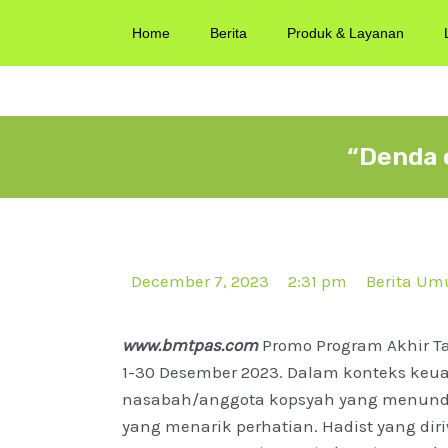
Home
Berita
Produk & Layanan
“Denda o
December 7, 2023
2:31 pm
Berita U
www.bmtpas.com
Promo Program Akhir T
1-30 Desember 2023. Dalam konteks keua
nasabah/anggota kopsyah yang menunda
yang menarik perhatian. Hadist yang dir