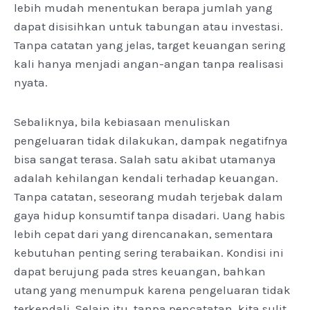
lebih mudah menentukan berapa jumlah yang
dapat disisihkan untuk tabungan atau investasi.
Tanpa catatan yang jelas, target keuangan sering
kali hanya menjadi angan-angan tanpa realisasi
nyata.
Sebaliknya, bila kebiasaan menuliskan
pengeluaran tidak dilakukan, dampak negatifnya
bisa sangat terasa. Salah satu akibat utamanya
adalah kehilangan kendali terhadap keuangan.
Tanpa catatan, seseorang mudah terjebak dalam
gaya hidup konsumtif tanpa disadari. Uang habis
lebih cepat dari yang direncanakan, sementara
kebutuhan penting sering terabaikan. Kondisi ini
dapat berujung pada stres keuangan, bahkan
utang yang menumpuk karena pengeluaran tidak
terkendali. Selain itu, tanpa pencatatan, kita sulit