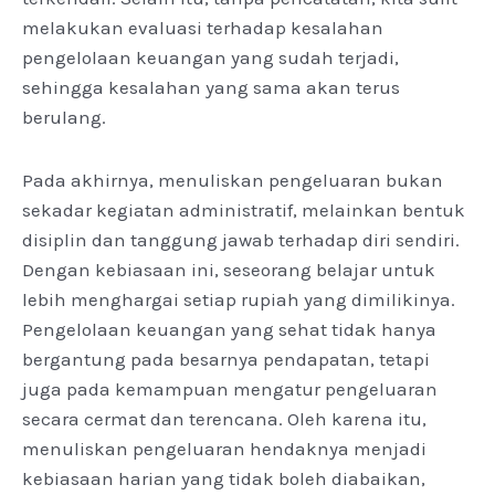
melakukan evaluasi terhadap kesalahan
pengelolaan keuangan yang sudah terjadi,
sehingga kesalahan yang sama akan terus
berulang.
Pada akhirnya, menuliskan pengeluaran bukan
sekadar kegiatan administratif, melainkan bentuk
disiplin dan tanggung jawab terhadap diri sendiri.
Dengan kebiasaan ini, seseorang belajar untuk
lebih menghargai setiap rupiah yang dimilikinya.
Pengelolaan keuangan yang sehat tidak hanya
bergantung pada besarnya pendapatan, tetapi
juga pada kemampuan mengatur pengeluaran
secara cermat dan terencana. Oleh karena itu,
menuliskan pengeluaran hendaknya menjadi
kebiasaan harian yang tidak boleh diabaikan,