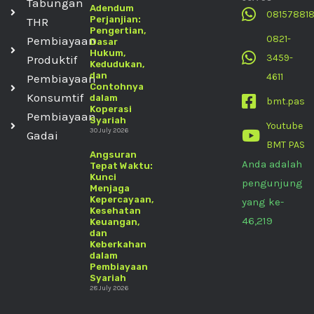
Tabungan
Adendum
08157881
Perjanjian:
THR
Pengertian,
0821-
Pembiayaan
Dasar
Hukum,
3459-
Produktif
Kedudukan,
dan
4611
Pembiayaan
Contohnya
Konsumtif
dalam
bmt.pas
Koperasi
Pembiayaan
Syariah
Youtube
30 July 2026
Gadai
BMT PAS
Angsuran
Anda adalah
Tepat Waktu:
Kunci
pengunjung
Menjaga
Kepercayaan,
yang ke-
Kesehatan
46,219
Keuangan,
dan
Keberkahan
dalam
Pembiayaan
Syariah
28 July 2026