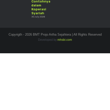
Contohnya
dalam
Koperasi
Syariah
30 July 2026
Copyrigth - 2026 BMT Projo Artha Sejahtera | All Rights Reserved
Developed by
mhsbi.com