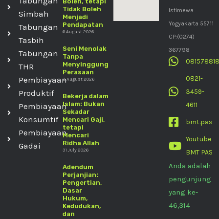
Tabungan
Boleh, tetapi
Tidak Boleh
Istimewa
Simbah
Menjadi
Yogyakarta 55711
Pendapatan
Tabungan
6 August 2026
CP:(0274)
Tasbih
Seni Menolak
367798
Tabungan
Tanpa
08157881
Menyinggung
THR
Perasaan
0821-
Pembiayaan
3 August 2026
3459-
Produktif
Bekerja dalam
Islam: Bukan
4611
Pembiayaan
Sekadar
Konsumtif
Mencari Gaji,
bmt.pas
tetapi
Pembiayaan
Mencari
Youtube
Ridha Allah
Gadai
31 July 2026
BMT PAS
Anda adalah
Adendum
Perjanjian:
pengunjung
Pengertian,
Dasar
yang ke-
Hukum,
46,314
Kedudukan,
dan