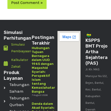
Simulasi
Postingan
Perhitungan
KSPPS
Terakhir
Simulasi
BMT Projo
Hubungan
Pembiayaan
Artha
Tujuan
Bernegara
Sejahtera
Kalkulator
dalam UUD
(PAS)
1945 dengan
Zakat
Maqashid
Jl. Kh. MAS
Produk
Syariah:
Perspektif
Mansyur No.122,
Layanan
Islam
Bejen, Bantul,
tentang
Tabungan
Kemaslahatan
Kec. Bantul,
Saham
Bangsa
7 August 2026
Kabupaten
Tabungan
Bantul,
Denda dalam
Qurban
Akad Syariah:
Daerah