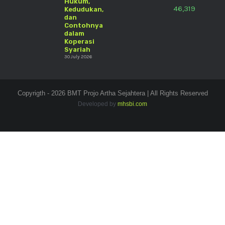
Hukum,
46,319
Kedudukan,
dan
Contohnya
dalam
Koperasi
Syariah
30 July 2026
Copyrigth - 2026 BMT Projo Artha Sejahtera | All Rights Reserved
Developed by
mhsbi.com