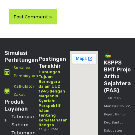
Simulasi
Postingan
Perhitungan
KSPPS
Terakhir
Simulasi
BMT Projo
Hubungan
Pembiayaan
Artha
Tujuan
Bernegara
Sejahtera
Kalkulator
dalam UUD
(PAS)
1945 dengan
Zakat
Maqashid
Jl. Kh. MAS
Produk
Syariah:
Perspektif
Mansyur No.122,
Layanan
Islam
Bejen, Bantul,
tentang
Tabungan
Kemaslahatan
Kec. Bantul,
Saham
Bangsa
7 August 2026
Kabupaten
Tabungan