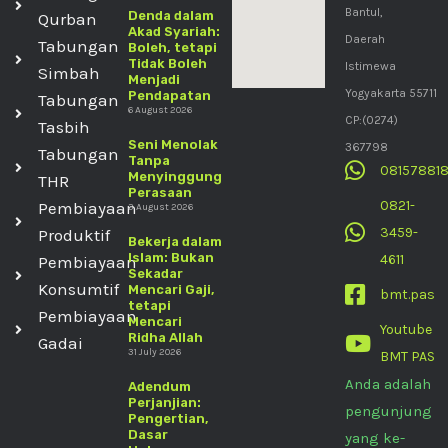
Bantul,
Denda dalam
Qurban
Akad Syariah:
Daerah
Tabungan
Boleh, tetapi
Tidak Boleh
Istimewa
Simbah
Menjadi
Yogyakarta 55711
Pendapatan
Tabungan
6 August 2026
CP:(0274)
Tasbih
Seni Menolak
367798
Tabungan
Tanpa
08157881
Menyinggung
THR
Perasaan
0821-
Pembiayaan
3 August 2026
3459-
Produktif
Bekerja dalam
Islam: Bukan
4611
Pembiayaan
Sekadar
Konsumtif
Mencari Gaji,
bmt.pas
tetapi
Pembiayaan
Mencari
Youtube
Ridha Allah
Gadai
31 July 2026
BMT PAS
Anda adalah
Adendum
Perjanjian:
pengunjung
Pengertian,
Dasar
yang ke-