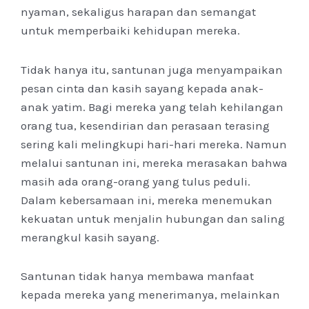
nyaman, sekaligus harapan dan semangat
untuk memperbaiki kehidupan mereka.
Tidak hanya itu, santunan juga menyampaikan
pesan cinta dan kasih sayang kepada anak-
anak yatim. Bagi mereka yang telah kehilangan
orang tua, kesendirian dan perasaan terasing
sering kali melingkupi hari-hari mereka. Namun
melalui santunan ini, mereka merasakan bahwa
masih ada orang-orang yang tulus peduli.
Dalam kebersamaan ini, mereka menemukan
kekuatan untuk menjalin hubungan dan saling
merangkul kasih sayang.
Santunan tidak hanya membawa manfaat
kepada mereka yang menerimanya, melainkan