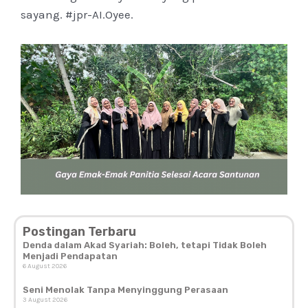
sayang. #jpr-AI.Oyee.
Postingan Terbaru
Denda dalam Akad Syariah: Boleh, tetapi Tidak Boleh
Menjadi Pendapatan
6 August 2026
Seni Menolak Tanpa Menyinggung Perasaan
3 August 2026