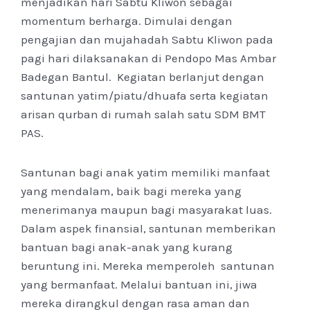
menjadikan hari Sabtu Kliwon sebagai
momentum berharga. Dimulai dengan
pengajian dan mujahadah Sabtu Kliwon pada
pagi hari dilaksanakan di Pendopo Mas Ambar
Badegan Bantul. Kegiatan berlanjut dengan
santunan yatim/piatu/dhuafa serta kegiatan
arisan qurban di rumah salah satu SDM BMT
PAS.
Santunan bagi anak yatim memiliki manfaat
yang mendalam, baik bagi mereka yang
menerimanya maupun bagi masyarakat luas.
Dalam aspek finansial, santunan memberikan
bantuan bagi anak-anak yang kurang
beruntung ini. Mereka memperoleh santunan
yang bermanfaat. Melalui bantuan ini, jiwa
mereka dirangkul dengan rasa aman dan