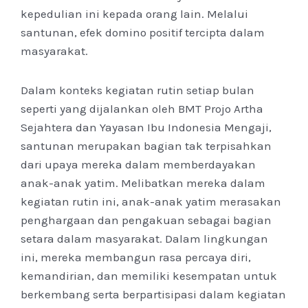
kepedulian ini kepada orang lain. Melalui
santunan, efek domino positif tercipta dalam
masyarakat.
Dalam konteks kegiatan rutin setiap bulan
seperti yang dijalankan oleh BMT Projo Artha
Sejahtera dan Yayasan Ibu Indonesia Mengaji,
santunan merupakan bagian tak terpisahkan
dari upaya mereka dalam memberdayakan
anak-anak yatim. Melibatkan mereka dalam
kegiatan rutin ini, anak-anak yatim merasakan
penghargaan dan pengakuan sebagai bagian
setara dalam masyarakat. Dalam lingkungan
ini, mereka membangun rasa percaya diri,
kemandirian, dan memiliki kesempatan untuk
berkembang serta berpartisipasi dalam kegiatan