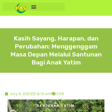
Kasih Sayang, Harapan, dan
Perubahan: Menggenggam
Masa Depan Melalui Santunan
Bagi Anak Yatim
July 9, 2023
6:12 am
CSR