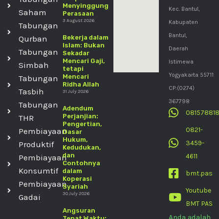
Menyinggung
Kec. Bantul,
Saham
Perasaan
3 August 2026
Kabupaten
Tabungan
Bantul,
Qurban
Bekerja dalam
Islam: Bukan
Daerah
Tabungan
Sekadar
Mencari Gaji,
Istimewa
Simbah
tetapi
Yogyakarta 55711
Mencari
Tabungan
Ridha Allah
CP:(0274)
Tasbih
31 July 2026
367798
Tabungan
Adendum
08157881
Perjanjian:
THR
Pengertian,
0821-
Pembiayaan
Dasar
Hukum,
3459-
Produktif
Kedudukan,
dan
4611
Pembiayaan
Contohnya
Konsumtif
dalam
bmt.pas
Koperasi
Pembiayaan
Syariah
Youtube
30 July 2026
Gadai
BMT PAS
Angsuran
Anda adalah
Tepat Waktu: