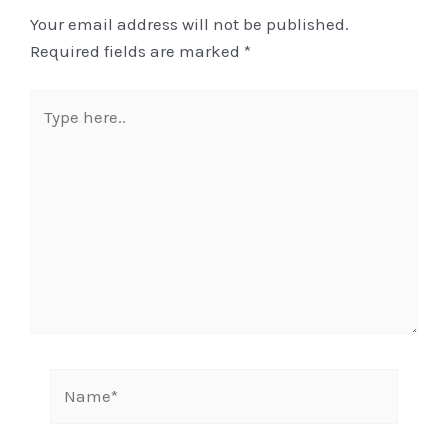
Your email address will not be published.
Required fields are marked
*