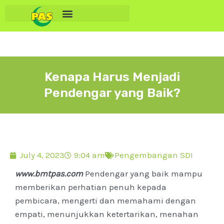
Kenapa Harus Menjadi
Pendengar yang Baik?
July 4, 2023
9:04 am
Pengembangan SDI
www.bmtpas.com
Pendengar yang baik mampu
memberikan perhatian penuh kepada
pembicara, mengerti dan memahami dengan
empati, menunjukkan ketertarikan, menahan