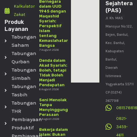
Bernegara
Sejahtera
Kalkulator
dalam UUD
(PAS)
1945 dengan
Zakat
Maqashid
Jl. Kh. MAS
Produk
Syariah:
Perspektif
Mansyur No.122,
Layanan
Islam
Bejen, Bantul,
tentang
Tabungan
Kemaslahatan
Kec. Bantul,
Saham
Bangsa
7 August 2026
Kabupaten
Tabungan
Bantul,
Denda dalam
Qurban
Akad Syariah:
Daerah
Tabungan
Boleh, tetapi
Tidak Boleh
Istimewa
Simbah
Menjadi
Yogyakarta 55711
Pendapatan
Tabungan
6 August 2026
CP:(0274)
Tasbih
Seni Menolak
367798
Tabungan
Tanpa
08157881
Menyinggung
THR
Perasaan
0821-
Pembiayaan
3 August 2026
3459-
Produktif
Bekerja dalam
Islam: Bukan
4611
Pembiayaan