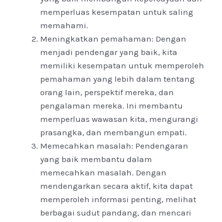
memperluas kesempatan untuk saling
memahami.
Meningkatkan pemahaman: Dengan
menjadi pendengar yang baik, kita
memiliki kesempatan untuk memperoleh
pemahaman yang lebih dalam tentang
orang lain, perspektif mereka, dan
pengalaman mereka. Ini membantu
memperluas wawasan kita, mengurangi
prasangka, dan membangun empati.
Memecahkan masalah: Pendengaran
yang baik membantu dalam
memecahkan masalah. Dengan
mendengarkan secara aktif, kita dapat
memperoleh informasi penting, melihat
berbagai sudut pandang, dan mencari