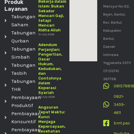
Produk
Bekerja dalam
Islam: Bukan
Mansyur No.122,
Layanan
Sekadar
Bejen, Bantul,
Tabungan
Mencari Gaji,
tetapi
Kec. Bantul,
Saham
Mencari
Ridha Allah
Kabupaten
Tabungan
31 July 2026
Bantul,
Qurban
Adendum
Daerah
Tabungan
Perjanjian:
Pengertian,
Istimewa
Simbah
Dasar
Yogyakarta 55711
Hukum,
Tabungan
Kedudukan,
CP:(0274)
Tasbih
dan
Contohnya
367798
Tabungan
dalam
08157881
Koperasi
THR
Syariah
0821-
Pembiayaan
30 July 2026
3459-
Produktif
Angsuran
Tepat Waktu:
4611
Pembiayaan
Kunci
Konsumtif
Menjaga
bmt.pas
Kepercayaan,
Pembiayaan
Kesehatan
Youtube