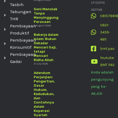
6 August 2026
CP:(0274)
Tasbih
Seni Menolak
367798
Tabungan
Tanpa
08157881
Menyinggung
THR
Perasaan
0821-
Pembiayaan
3 August 2026
3459-
Produktif
Bekerja dalam
Islam: Bukan
4611
Pembiayaan
Sekadar
Konsumtif
Mencari Gaji,
bmt.pas
tetapi
Pembiayaan
Mencari
Youtube
Ridha Allah
Gadai
31 July 2026
BMT PAS
Anda adalah
Adendum
Perjanjian:
pengunjung
Pengertian,
Dasar
yang ke-
Hukum,
46,431
Kedudukan,
dan
Contohnya
dalam
Koperasi
Syariah