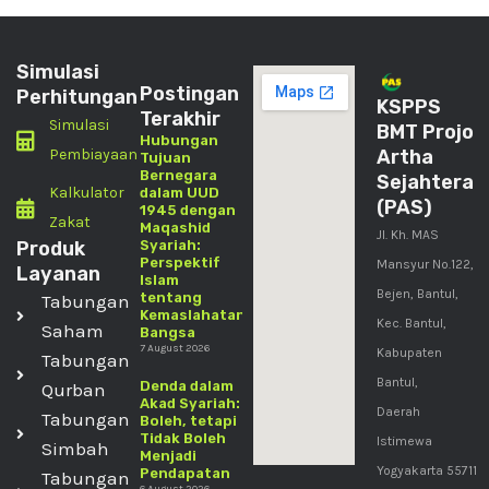
Simulasi
Postingan
Perhitungan
KSPPS
Terakhir
Simulasi
BMT Projo
Hubungan
Pembiayaan
Artha
Tujuan
Bernegara
Sejahtera
Kalkulator
dalam UUD
(PAS)
1945 dengan
Zakat
Maqashid
Jl. Kh. MAS
Produk
Syariah:
Perspektif
Mansyur No.122,
Layanan
Islam
Bejen, Bantul,
tentang
Tabungan
Kemaslahatan
Kec. Bantul,
Saham
Bangsa
7 August 2026
Kabupaten
Tabungan
Bantul,
Denda dalam
Qurban
Akad Syariah:
Daerah
Tabungan
Boleh, tetapi
Tidak Boleh
Istimewa
Simbah
Menjadi
Yogyakarta 55711
Pendapatan
Tabungan