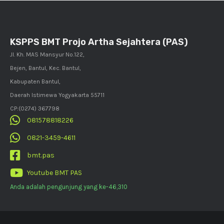
KSPPS BMT Projo Artha Sejahtera (PAS)
Jl. Kh. MAS Mansyur No.122,
Bejen, Bantul, Kec. Bantul,
Kabupaten Bantul,
Daerah Istimewa Yogyakarta 55711
CP:(0274) 367798
081578818226
0821-3459-4611
bmt.pas
Youtube BMT PAS
Anda adalah pengunjung yang ke-46,310