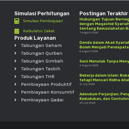
Simulasi Perhitungan
Postingan Terakhir
Hubungan Tujuan Berneg
Simulasi Pembiayaan
dengan Maqashid Syariah
tentang Kemaslahatan 
Kalkulator Zakat
7 August 2026
Produk Layanan
Denda dalam Akad Syariah
Tabungan Saham
Boleh Menjadi Pendapat
6 August 2026
Tabungan Qurban
Tabungan Simbah
Seni Menolak Tanpa Men
3 August 2026
Tabungan Tasbih
Bekerja dalam Islam: Buk
Tabungan THR
tetapi Mencari Ridha Alla
Pembiayaan Produktif
31 July 2026
Pembiayaan Konsumtif
Adendum Perjanjian: Pen
Kedudukan, dan Contohny
Pembiayaan Gadai
30 July 2026