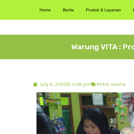
Home
Berita
Produk & Layanan
Warung VITA : P
July 6, 2023
5:38 pm
Mitra Usaha