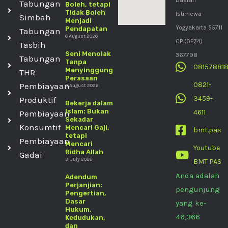
Daerah
Tabungan
Boleh, tetapi
Tidak Boleh
Istimewa
Simbah
Menjadi
Yogyakarta 55711
Pendapatan
Tabungan
6 August 2026
CP:(0274)
Tasbih
Seni Menolak
367798
Tabungan
Tanpa
08157881
Menyinggung
THR
Perasaan
0821-
Pembiayaan
3 August 2026
3459-
Produktif
Bekerja dalam
Islam: Bukan
4611
Pembiayaan
Sekadar
Konsumtif
Mencari Gaji,
bmt.pas
tetapi
Pembiayaan
Mencari
Youtube
Ridha Allah
Gadai
31 July 2026
BMT PAS
Anda adalah
Adendum
Perjanjian:
pengunjung
Pengertian,
Dasar
yang ke-
Hukum,
46,366
Kedudukan,
dan