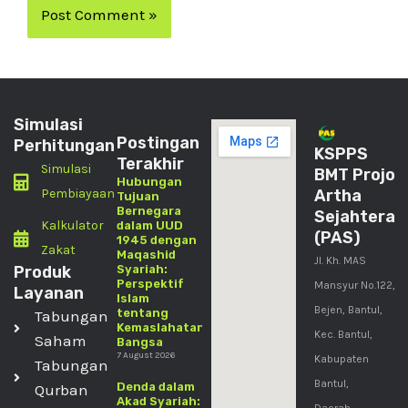
Simulasi
Postingan
Perhitungan
KSPPS
Terakhir
Simulasi
BMT Projo
Hubungan
Pembiayaan
Artha
Tujuan
Bernegara
Sejahtera
Kalkulator
dalam UUD
(PAS)
1945 dengan
Zakat
Maqashid
Jl. Kh. MAS
Produk
Syariah:
Perspektif
Mansyur No.122,
Layanan
Islam
Bejen, Bantul,
tentang
Tabungan
Kemaslahatan
Kec. Bantul,
Saham
Bangsa
7 August 2026
Kabupaten
Tabungan
Bantul,
Denda dalam
Qurban
Akad Syariah: