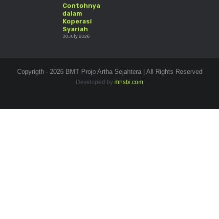
Contohnya
dalam
Koperasi
Syariah
30 July 2026
Copyrigth - 2026 BMT Projo Artha Sejahtera | All Rights Reserved
Developed by
mhsbi.com