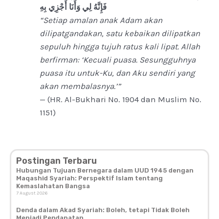
فَإِنَّهُ لِي وَأَنَا أَجْزِي بِهِ
“Setiap amalan anak Adam akan
dilipatgandakan, satu kebaikan dilipatkan
sepuluh hingga tujuh ratus kali lipat. Allah
berfirman: ‘Kecuali puasa. Sesungguhnya
puasa itu untuk-Ku, dan Aku sendiri yang
akan membalasnya.’”
— (HR. Al-Bukhari No. 1904 dan Muslim No.
1151)
Postingan Terbaru
Hubungan Tujuan Bernegara dalam UUD 1945 dengan
Maqashid Syariah: Perspektif Islam tentang
Kemaslahatan Bangsa
7 August 2026
Denda dalam Akad Syariah: Boleh, tetapi Tidak Boleh
Menjadi Pendapatan