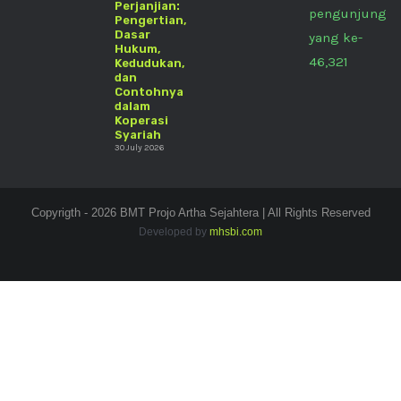
Perjanjian:
pengunjung
Pengertian,
Dasar
yang ke-
Hukum,
46,321
Kedudukan,
dan
Contohnya
dalam
Koperasi
Syariah
30 July 2026
Copyrigth - 2026 BMT Projo Artha Sejahtera | All Rights Reserved
Developed by
mhsbi.com