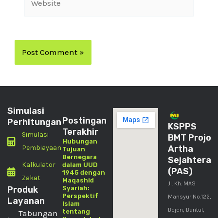
Simulasi
Postingan
Perhitungan
KSPPS
Terakhir
Simulasi
BMT Projo
Hubungan
Pembiayaan
Artha
Tujuan
Bernegara
Sejahtera
Kalkulator
dalam UUD
(PAS)
1945 dengan
Zakat
Maqashid
Jl. Kh. MAS
Produk
Syariah:
Perspektif
Mansyur No.122,
Layanan
Islam
Bejen, Bantul,
tentang
Tabungan