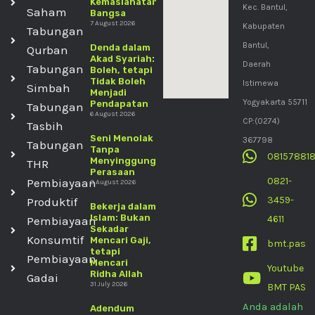
Kemaslahatan
Kec. Bantul,
Saham
Bangsa
7 August 2026
Kabupaten
Tabungan
Bantul,
Denda dalam
Qurban
Akad Syariah:
Daerah
Tabungan
Boleh, tetapi
Tidak Boleh
Istimewa
Simbah
Menjadi
Yogyakarta 55711
Pendapatan
Tabungan
6 August 2026
CP:(0274)
Tasbih
Seni Menolak
367798
Tabungan
Tanpa
08157881
Menyinggung
THR
Perasaan
0821-
Pembiayaan
3 August 2026
3459-
Produktif
Bekerja dalam
Islam: Bukan
4611
Pembiayaan
Sekadar
Konsumtif
Mencari Gaji,
bmt.pas
tetapi
Pembiayaan
Mencari
Youtube
Ridha Allah
Gadai
31 July 2026
BMT PAS
Anda adalah
Adendum