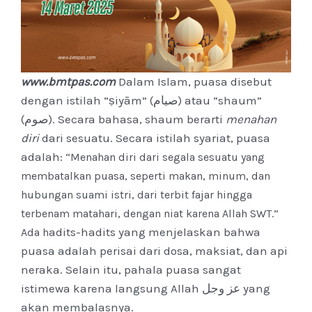
www.bmtpas.com
Dalam Islam, puasa disebut
dengan istilah “ṣiyām” (صيام) atau “shaum”
(صوم). Secara bahasa, shaum berarti
menahan
diri
dari sesuatu. Secara istilah syariat, puasa
adalah:
“Menahan diri dari segala sesuatu yang
membatalkan puasa, seperti makan, minum, dan
hubungan suami istri, dari terbit fajar hingga
terbenam matahari, dengan niat karena Allah SWT.”
adits-hadits yang menjelaskan bahwa
Ada h
puasa adalah perisai dari dosa, maksiat, dan api
neraka. Selain itu, pahala puasa sangat
istimewa karena langsung Allah عز وجل yang
akan membalasnya.