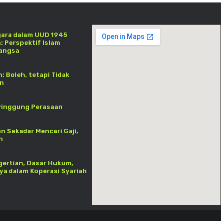
ara dalam UUD 1945
: Perspektif Islam
Bangsa
: Boleh, tetapi Tidak
an
yinggung Perasaan
an Sekadar Mencari Gaji,
h
gertian, Dasar Hukum,
a dalam Koperasi Syariah