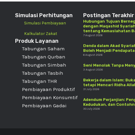
Simulasi Perhitungan
Postingan Terakhir
Hubungan Tujuan Berneg
Simulasi Pembiayaan
dengan Maqashid Syariah
tentang Kemaslahatan 
Kalkulator Zakat
7 August 2026
Produk Layanan
Denda dalam Akad Syariah
Tabungan Saham
Boleh Menjadi Pendapat
6 August 2026
Tabungan Qurban
Tabungan Simbah
Seni Menolak Tanpa Men
3 August 2026
Tabungan Tasbih
Bekerja dalam Islam: Buk
Tabungan THR
tetapi Mencari Ridha Alla
Pembiayaan Produktif
31 July 2026
Pembiayaan Konsumtif
Adendum Perjanjian: Pen
Kedudukan, dan Contohny
Pembiayaan Gadai
30 July 2026