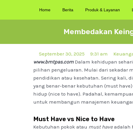
Home
Berita
Produk & Layanan
Membedakan Keing
September 30, 2025
9:31 am
Keuang
www.bmtpas.com
Dalam kehidupan sehari-
pilihan pengeluaran. Mulai dari sekadar 
pendidikan atau kesehatan. Sering kali,
yang benar-benar kebutuhan (must have)
hidup (nice to have). Padahal, kemamp
untuk membangun manajemen keuangan y
Must Have vs Nice to Have
Kebutuhan pokok atau
must have
adalah 