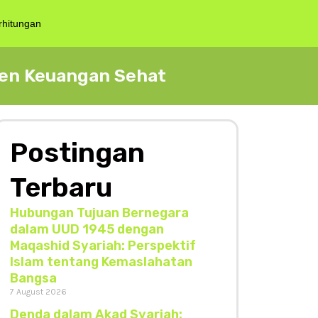
rhitungan
en Keuangan Sehat
Postingan
Terbaru
Hubungan Tujuan Bernegara
dalam UUD 1945 dengan
Maqashid Syariah: Perspektif
Islam tentang Kemaslahatan
Bangsa
7 August 2026
Denda dalam Akad Syariah: