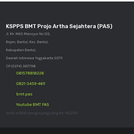
KSPPS BMT Projo Artha Sejahtera (PAS)
Jl. Kh. MAS Mansyur No.122,
Bejen, Bantul, Kec. Bantul,
Kabupaten Bantul,
Daerah Istimewa Yogyakarta 55711
CP:(0274) 367798
081578818226
0821-3459-4611
bmt.pas
Youtube BMT PAS
Anda adalah pengunjung yang ke-46,294