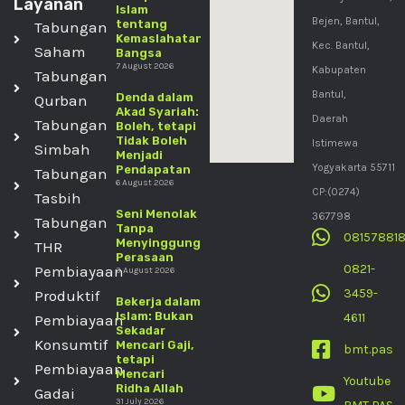
Layanan
Islam
Bejen, Bantul,
tentang
Tabungan
Kemaslahatan
Kec. Bantul,
Saham
Bangsa
7 August 2026
Kabupaten
Tabungan
Bantul,
Denda dalam
Qurban
Akad Syariah:
Daerah
Tabungan
Boleh, tetapi
Tidak Boleh
Istimewa
Simbah
Menjadi
Yogyakarta 55711
Pendapatan
Tabungan
6 August 2026
CP:(0274)
Tasbih
Seni Menolak
367798
Tabungan
Tanpa
08157881
Menyinggung
THR
Perasaan
0821-
Pembiayaan
3 August 2026
3459-
Produktif
Bekerja dalam
Islam: Bukan
4611
Pembiayaan
Sekadar
Konsumtif
Mencari Gaji,
bmt.pas
tetapi
Pembiayaan
Mencari
Youtube
Ridha Allah
Gadai
31 July 2026