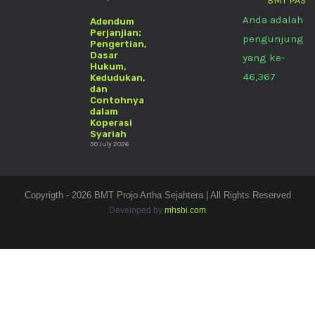
BMT PAS
Anda adalah
Adendum
Perjanjian:
pengunjung
Pengertian,
Dasar
yang ke-
Hukum,
46,367
Kedudukan,
dan
Contohnya
dalam
Koperasi
Syariah
30 July 2026
Copyrigth - 2026 BMT Projo Artha Sejahtera | All Rights Reserved
Developed by
mhsbi.com