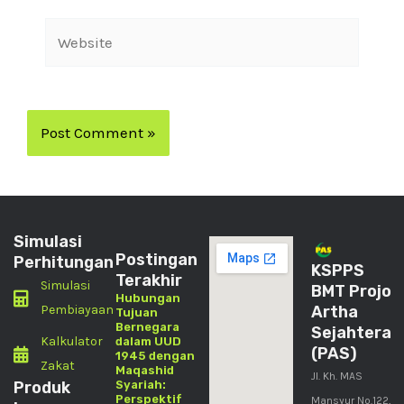
Simulasi
Postingan
Perhitungan
KSPPS
Terakhir
Simulasi
BMT Projo
Hubungan
Pembiayaan
Artha
Tujuan
Bernegara
Sejahtera
Kalkulator
dalam UUD
(PAS)
1945 dengan
Zakat
Maqashid
Jl. Kh. MAS
Produk
Syariah:
Perspektif
Mansyur No.122,