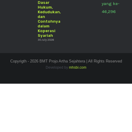
Dasar
yang ke-
Hukum,
46,296
Kedudukan,
dan
Contohnya
dalam
Koperasi
Syariah
30 July 2026
Copyrigth - 2026 BMT Projo Artha Sejahtera | All Rights Reserved
Developed by
mhsbi.com