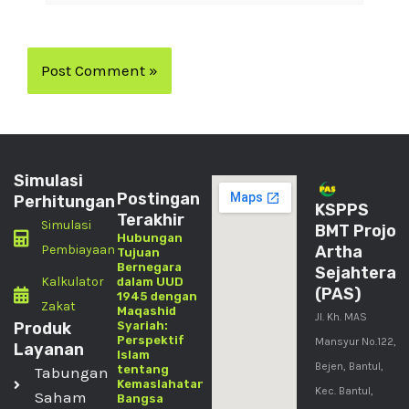
Simulasi
Postingan
Perhitungan
KSPPS
Terakhir
Simulasi
BMT Projo
Hubungan
Pembiayaan
Artha
Tujuan
Bernegara
Sejahtera
Kalkulator
dalam UUD
(PAS)
1945 dengan
Zakat
Maqashid
Jl. Kh. MAS
Produk
Syariah:
Perspektif
Mansyur No.122,
Layanan
Islam
Bejen, Bantul,
tentang
Tabungan
Kemaslahatan
Kec. Bantul,
Saham
Bangsa