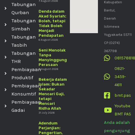
7 August 2026
Kabupaten
Tabungan
Bantul,
Denda dalam
Qurban
Akad Syariah:
Daerah
Tabungan
Boleh, tetapi
Tidak Boleh
Istimewa
Simbah
Menjadi
Yogyakarta 55711
Pendapatan
Tabungan
6 August 2026
CP:(0274)
Tasbih
Seni Menolak
367798
Tabungan
Tanpa
08157881
Menyinggung
THR
Perasaan
0821-
Pembiayaan
3 August 2026
3459-
Produktif
Bekerja dalam
Islam: Bukan
4611
Pembiayaan
Sekadar
Konsumtif
Mencari Gaji,
bmt.pas
tetapi
Pembiayaan
Mencari
Youtube
Ridha Allah
Gadai
31 July 2026
BMT PAS
Anda adalah
Adendum
Perjanjian:
pengunjung
Pengertian,