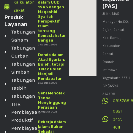
Kalkulator
dalam UUD
(PAS)
1945 dengan
Zakat
Maqashid
Jl. Kh. MAS
Produk
Syariah:
Perspektif
Mansyur No.122,
Layanan
Islam
Bejen, Bantul,
tentang
Tabungan
Kemaslahatan
Kec. Bantul,
Saham
Bangsa
7 August 2026
Kabupaten
Tabungan
Bantul,
Denda dalam
Qurban
Akad Syariah:
Daerah
Tabungan
Boleh, tetapi
Tidak Boleh
Istimewa
Simbah
Menjadi
Yogyakarta 55711
Pendapatan
Tabungan
6 August 2026
CP:(0274)
Tasbih
Seni Menolak
367798
Tabungan
Tanpa
08157881
Menyinggung
THR
Perasaan
0821-
Pembiayaan
3 August 2026
3459-
Produktif
Bekerja dalam
Islam: Bukan
4611
Pembiayaan
Sekadar