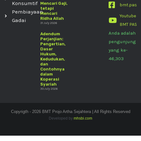
Konsumtif
Mencari Gaji,
bmt.pas
tetapi
Pembiayaan
Mencari
Youtube
Ridha Allah
Gadai
31 July 2026
BMT PAS
Anda adalah
Adendum
Perjanjian:
pengunjung
Pengertian,
Dasar
yang ke-
Hukum,
46,303
Kedudukan,
dan
Contohnya
dalam
Koperasi
Syariah
30 July 2026
Copyrigth - 2026 BMT Projo Artha Sejahtera | All Rights Reserved
Developed by
mhsbi.com