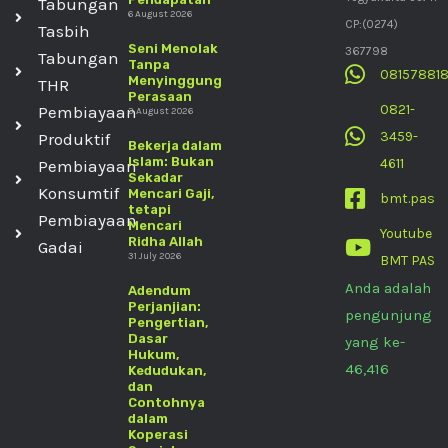
Tabungan
6 August 2026
CP:(0274)
Tasbih
Seni Menolak
367798
Tabungan
Tanpa
08157881
Menyinggung
THR
Perasaan
0821-
Pembiayaan
3 August 2026
3459-
Produktif
Bekerja dalam
Islam: Bukan
4611
Pembiayaan
Sekadar
Konsumtif
Mencari Gaji,
bmt.pas
tetapi
Pembiayaan
Mencari
Youtube
Ridha Allah
Gadai
31 July 2026
BMT PAS
Anda adalah
Adendum
Perjanjian:
pengunjung
Pengertian,
Dasar
yang ke-
Hukum,
46,416
Kedudukan,
dan
Contohnya
dalam
Koperasi