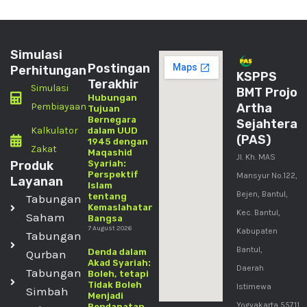
Simulasi
Postingan
Perhitungan
KSPPS
Terakhir
Simulasi
BMT Projo
Hubungan
Pembiayaan
Artha
Tujuan
Bernegara
Sejahtera
Kalkulator
dalam UUD
(PAS)
1945 dengan
Zakat
Maqashid
Jl. Kh. MAS
Produk
Syariah:
Perspektif
Mansyur No.122,
Layanan
Islam
Bejen, Bantul,
tentang
Tabungan
Kemaslahatan
Kec. Bantul,
Saham
Bangsa
7 August 2026
Kabupaten
Tabungan
Bantul,
Denda dalam
Qurban
Akad Syariah:
Daerah
Tabungan
Boleh, tetapi
Tidak Boleh
Istimewa
Simbah
Menjadi
Yogyakarta 55711
Pendapatan