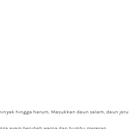
inyak hingga harum. Masukkan daun salam, daun jeruk, 
gga ayam berubah warna dan bumbu meresap.