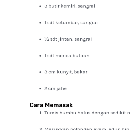
3 butir kemiri, sangrai
1 sdt ketumbar, sangrai
½ sdt jintan, sangrai
1 sdt merica butiran
3 cm kunyit, bakar
2 cm jahe
Cara Memasak
Tumis bumbu halus dengan sedikit m
Masukkan potongan ayam, aduk hin