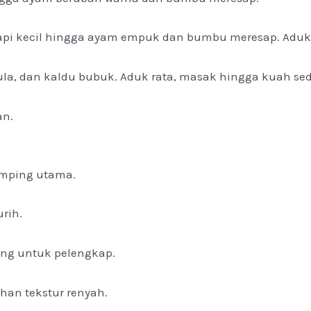
pi kecil hingga ayam empuk dan bumbu meresap. Aduk s
la, dan kaldu bubuk. Aduk rata, masak hingga kuah se
an.
amping utama.
rih.
ang untuk pelengkap.
an tekstur renyah.