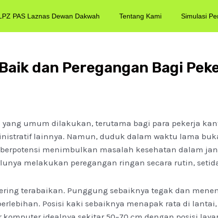
LPZ PAS Laznas Dewan Dakwah
Tentang Kami
Simulasi Pe
 Baik dan Peregangan Bagi Pek
 yang umum dilakukan, terutama bagi para pekerja kanto
nistratif lainnya. Namun, duduk dalam waktu lama buka
 berpotensi menimbulkan masalah kesehatan dalam jang
nya melakukan peregangan ringan secara rutin, setidak
ering terabaikan. Punggung sebaiknya tegak dan menem
berlebihan. Posisi kaki sebaiknya menapak rata di lant
yar komputer idealnya sekitar 50–70 cm dengan posisi lay