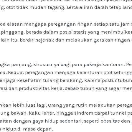
 otot tidak mudah tegang, serta aliran darah tetap lanc
 ada alasan mengapa peregangan ringan setiap satu ja
ingga pinggang, berada dalam posisi statis yang menim
Selain itu, berdiri sejenak dan melakukan gerakan ring
ngka panjang, khususnya bagi para pekerja kantoran. P
lama. Kedua, peregangan menjaga kelenturan otot sehing
enjaga kesehatan tulang belakang, karena postur tubuh 
si dan produktivitas kerja, sebab tubuh yang segar mem
kan lebih luas lagi. Orang yang rutin melakukan pereg
ung bawah, kaku leher, hingga sindrom carpal tunnel p
itan dengan gaya hidup sedentari, seperti obesitas da
s hidup di masa depan.