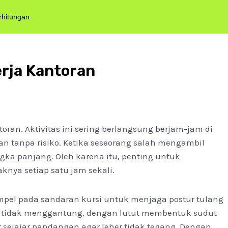
rhitungan
erja Kantoran
ran. Aktivitas ini sering berlangsung berjam-jam di
n tanpa risiko. Ketika seseorang salah mengambil
ka panjang. Oleh karena itu, penting untuk
nya setiap satu jam sekali.
pel pada sandaran kursi untuk menjaga postur tulang
ai, tidak menggantung, dengan lutut membentuk sudut
ar sejajar pandangan agar leher tidak tegang. Dengan