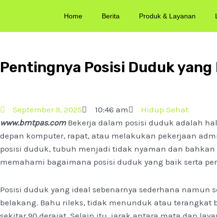
Home
Berita
Produk & Layanan
Pentingnya Posisi Duduk yang
September 9, 2025
10:46 am
Hidup Sehat
www.bmtpas.com
Bekerja dalam posisi duduk adalah hal
depan komputer, rapat, atau melakukan pekerjaan admi
posisi duduk, tubuh menjadi tidak nyaman dan bahkan
memahami bagaimana posisi duduk yang baik serta perlu
Posisi duduk yang ideal sebenarnya sederhana namun s
belakang. Bahu rileks, tidak menunduk atau terangkat 
sekitar 90 derajat. Selain itu, jarak antara mata dan la