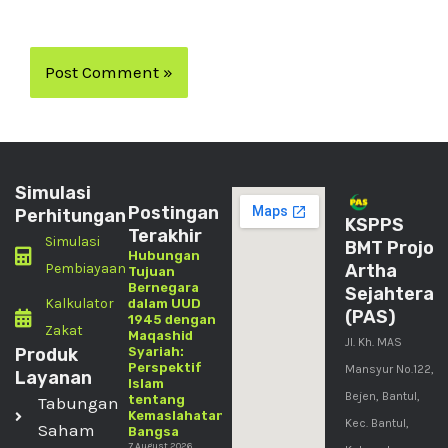
Simulasi
Postingan
Perhitungan
KSPPS
Terakhir
Simulasi
BMT Projo
Hubungan
Pembiayaan
Artha
Tujuan
Bernegara
Sejahtera
Kalkulator
dalam UUD
(PAS)
1945 dengan
Zakat
Maqashid
Jl. Kh. MAS
Produk
Syariah:
Perspektif
Mansyur No.122,
Layanan
Islam
Bejen, Bantul,
tentang
Tabungan
Kemaslahatan
Kec. Bantul,
Saham
Bangsa
7 August 2026