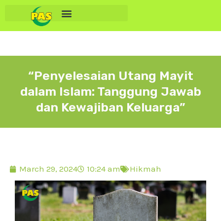
“Penyelesaian Utang Mayit
dalam Islam: Tanggung Jawab
dan Kewajiban Keluarga”
March 29, 2024
10:24 am
Hikmah