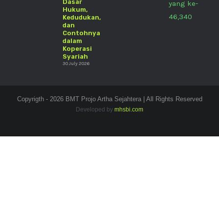
Dasar
yang ke-
Hukum,
46,340
Kedudukan,
dan
Contohnya
dalam
Koperasi
Syariah
30 July 2026
Copyrigth - 2026 BMT Projo Artha Sejahtera | All Rights Reserved
Developed by
mhsbi.com