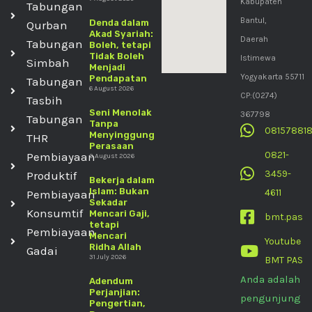
Kabupaten
Tabungan
Bantul,
Denda dalam
Qurban
Akad Syariah:
Daerah
Tabungan
Boleh, tetapi
Tidak Boleh
Istimewa
Simbah
Menjadi
Yogyakarta 55711
Pendapatan
Tabungan
6 August 2026
CP:(0274)
Tasbih
Seni Menolak
367798
Tabungan
Tanpa
08157881
Menyinggung
THR
Perasaan
0821-
Pembiayaan
3 August 2026
3459-
Produktif
Bekerja dalam
Islam: Bukan
4611
Pembiayaan
Sekadar
Konsumtif
Mencari Gaji,
bmt.pas
tetapi
Pembiayaan
Mencari
Youtube
Ridha Allah
Gadai
31 July 2026
BMT PAS
Anda adalah
Adendum
Perjanjian:
pengunjung
Pengertian,