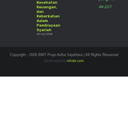
Kesehatan
46,227
Keuangan,
dan
Keberkahan
dalam
Pembiayaan
Syariah
28 July 2026
Copyrigth - 2026 BMT Projo Artha Sejahtera | All Rights Reserved
Developed by
mhsbi.com