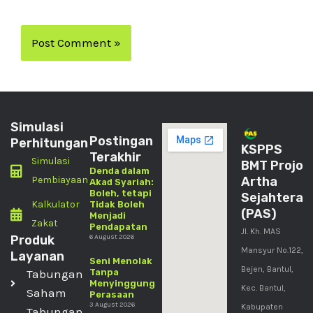
Simulasi
Postingan
Perhitungan
KSPPS
Terakhir
Simulasi
BMT Projo
Denda dalam
Pembiayaan
Artha
Akad Syariah:
Boleh, tetapi
Sejahtera
Kalkulator
Tidak Boleh
(PAS)
Menjadi
Zakat
Pendapatan
Jl. Kh. MAS
Produk
6 August 2026
Mansyur No.122,
Layanan
Seni Menolak
Bejen, Bantul,
Tabungan
Tanpa
Menyinggung
Kec. Bantul,
Saham
Perasaan
3 August 2026
Kabupaten
Tabungan