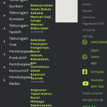
Bantul,
Qurban
Bekerja dalam
Islam: Bukan
Daerah
Tabungan
Sekadar
Mencari Gaji,
Istimewa
Simbah
tetapi
Yogyakarta 55711
Mencari
Tabungan
Ridha Allah
CP:(0274)
Tasbih
31 July 2026
367798
Tabungan
Adendum
08157881
Perjanjian:
THR
Pengertian,
0821-
Pembiayaan
Dasar
Hukum,
3459-
Produktif
Kedudukan,
dan
4611
Pembiayaan
Contohnya
Konsumtif
dalam
bmt.pas
Koperasi
Pembiayaan
Syariah
Youtube
30 July 2026
Gadai
BMT PAS
Angsuran
Anda adalah
Tepat Waktu:
Kunci
pengunjung
Menjaga
Kepercayaan,
yang ke-