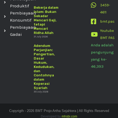
3459-
Produktif
Bekerja dalam
Islam: Bukan
4611
Pembiayaan
Sekadar
Konsumtif
Mencari Gaji,
bmt.pas
tetapi
Pembiayaan
Mencari
Youtube
Ridha Allah
Gadai
31 July 2026
BMT PAS
Anda adalah
Adendum
Perjanjian:
pengunjung
Pengertian,
Dasar
yang ke-
Hukum,
46,393
Kedudukan,
dan
Contohnya
dalam
Koperasi
Syariah
30 July 2026
Copyrigth - 2026 BMT Projo Artha Sejahtera | All Rights Reserved
Developed by
mhsbi.com