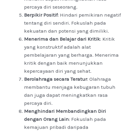
percaya diri seseorang.
Berpikir Positif
: Hindari pemikiran negatif
tentang diri sendiri. Fokuslah pada
kekuatan dan potensi yang dimiliki.
Menerima dan Belajar dari Kritik
: Kritik
yang konstruktif adalah alat
pembelajaran yang berharga. Menerima
kritik dengan baik menunjukkan
kepercayaan diri yang sehat.
Berolahraga secara Teratur
: Olahraga
membantu menjaga kebugaran tubuh
dan juga dapat meningkatkan rasa
percaya diri.
Menghindari Membandingkan Diri
dengan Orang Lain
: Fokuslah pada
kemajuan pribadi daripada