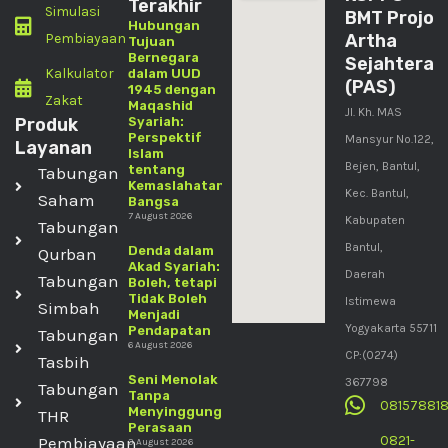
Terakhir
Simulasi
BMT Projo
Hubungan
Pembiayaan
Artha
Tujuan
Bernegara
Sejahtera
Kalkulator
dalam UUD
(PAS)
1945 dengan
Zakat
Maqashid
Jl. Kh. MAS
Produk
Syariah:
Perspektif
Mansyur No.122,
Layanan
Islam
Bejen, Bantul,
tentang
Tabungan
Kemaslahatan
Kec. Bantul,
Saham
Bangsa
7 August 2026
Kabupaten
Tabungan
Bantul,
Denda dalam
Qurban
Akad Syariah:
Daerah
Tabungan
Boleh, tetapi
Tidak Boleh
Istimewa
Simbah
Menjadi
Yogyakarta 55711
Pendapatan
Tabungan
6 August 2026
CP:(0274)
Tasbih
Seni Menolak
367798
Tabungan
Tanpa
08157881
Menyinggung
THR
Perasaan
0821-
Pembiayaan
3 August 2026