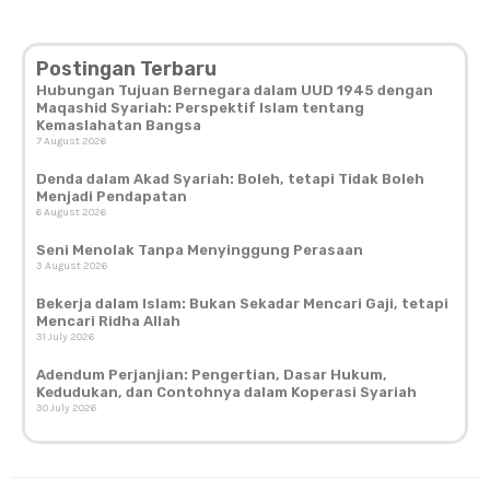
Postingan Terbaru
Hubungan Tujuan Bernegara dalam UUD 1945 dengan
Maqashid Syariah: Perspektif Islam tentang
Kemaslahatan Bangsa
7 August 2026
Denda dalam Akad Syariah: Boleh, tetapi Tidak Boleh
Menjadi Pendapatan
6 August 2026
Seni Menolak Tanpa Menyinggung Perasaan
3 August 2026
Bekerja dalam Islam: Bukan Sekadar Mencari Gaji, tetapi
Mencari Ridha Allah
31 July 2026
Adendum Perjanjian: Pengertian, Dasar Hukum,
Kedudukan, dan Contohnya dalam Koperasi Syariah
30 July 2026