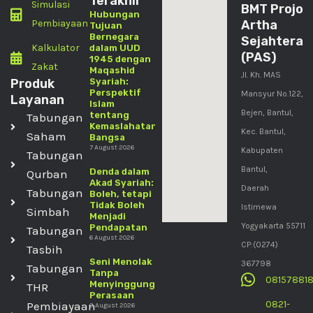
Terakhir
Simulasi
BMT Projo
Hubungan
Pembiayaan
Artha
Tujuan
Bernegara
Sejahtera
Kalkulator
dalam UUD
(PAS)
1945 dengan
Zakat
Maqashid
Jl. Kh. MAS
Produk
Syariah:
Perspektif
Mansyur No.122,
Layanan
Islam
Bejen, Bantul,
tentang
Tabungan
Kemaslahatan
Kec. Bantul,
Saham
Bangsa
7 August 2026
Kabupaten
Tabungan
Bantul,
Denda dalam
Qurban
Akad Syariah:
Daerah
Tabungan
Boleh, tetapi
Tidak Boleh
Istimewa
Simbah
Menjadi
Yogyakarta 55711
Pendapatan
Tabungan
6 August 2026
CP:(0274)
Tasbih
Seni Menolak
367798
Tabungan
Tanpa
08157881
Menyinggung
THR
Perasaan
0821-
Pembiayaan
3 August 2026