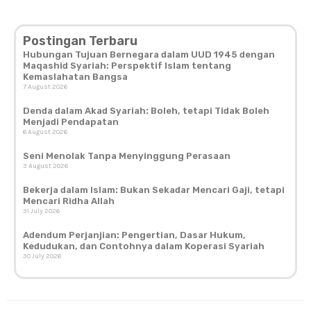
Postingan Terbaru
Hubungan Tujuan Bernegara dalam UUD 1945 dengan
Maqashid Syariah: Perspektif Islam tentang
Kemaslahatan Bangsa
7 August 2026
Denda dalam Akad Syariah: Boleh, tetapi Tidak Boleh
Menjadi Pendapatan
6 August 2026
Seni Menolak Tanpa Menyinggung Perasaan
3 August 2026
Bekerja dalam Islam: Bukan Sekadar Mencari Gaji, tetapi
Mencari Ridha Allah
31 July 2026
Adendum Perjanjian: Pengertian, Dasar Hukum,
Kedudukan, dan Contohnya dalam Koperasi Syariah
30 July 2026