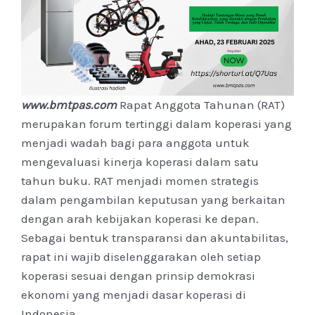
www.bmtpas.com
Rapat Anggota Tahunan (RAT)
merupakan forum tertinggi dalam koperasi yang
menjadi wadah bagi para anggota untuk
mengevaluasi kinerja koperasi dalam satu
tahun buku. RAT menjadi momen strategis
dalam pengambilan keputusan yang berkaitan
dengan arah kebijakan koperasi ke depan.
Sebagai bentuk transparansi dan akuntabilitas,
rapat ini wajib diselenggarakan oleh setiap
koperasi sesuai dengan prinsip demokrasi
ekonomi yang menjadi dasar koperasi di
Indonesia.