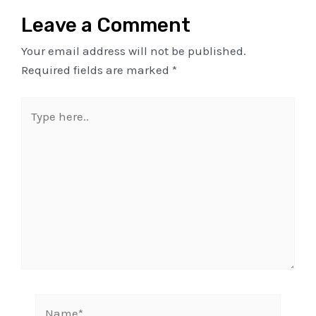
Leave a Comment
Your email address will not be published.
Required fields are marked
*