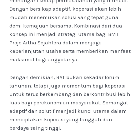
menangani setiap permasalahan yang muncul.
Dengan bersikap adaptif, koperasi akan lebih
mudah menemukan solusi yang tepat guna
demi kemajuan bersama. Kombinasi dari dua
konsep ini menjadi strategi utama bagi BMT
Projo Artha Sejahtera dalam menjaga
keberlanjutan usaha serta memberikan manfaat
maksimal bagi anggotanya.
Dengan demikian, RAT bukan sekadar forum
tahunan, tetapi juga momentum bagi koperasi
untuk terus berkembang dan berkontribusi lebih
luas bagi perekonomian masyarakat. Semangat
adaptif dan solutif menjadi kunci utama dalam
menciptakan koperasi yang tangguh dan
berdaya saing tinggi.