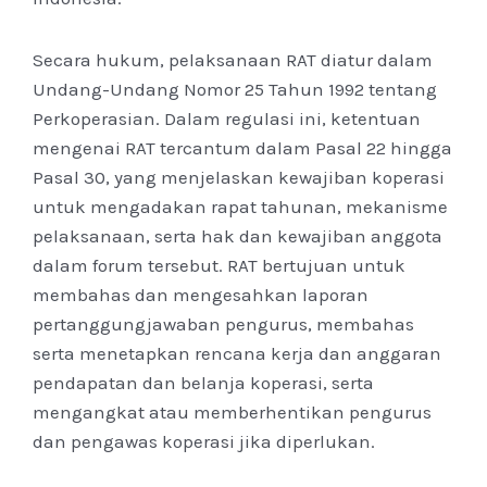
Secara hukum, pelaksanaan RAT diatur dalam
Undang-Undang Nomor 25 Tahun 1992 tentang
Perkoperasian. Dalam regulasi ini, ketentuan
mengenai RAT tercantum dalam Pasal 22 hingga
Pasal 30, yang menjelaskan kewajiban koperasi
untuk mengadakan rapat tahunan, mekanisme
pelaksanaan, serta hak dan kewajiban anggota
dalam forum tersebut. RAT bertujuan untuk
membahas dan mengesahkan laporan
pertanggungjawaban pengurus, membahas
serta menetapkan rencana kerja dan anggaran
pendapatan dan belanja koperasi, serta
mengangkat atau memberhentikan pengurus
dan pengawas koperasi jika diperlukan.