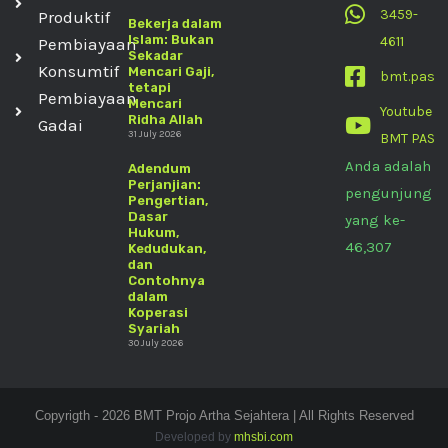
3459-
Produktif
Bekerja dalam
Islam: Bukan
4611
Pembiayaan
Sekadar
Konsumtif
Mencari Gaji,
bmt.pas
tetapi
Pembiayaan
Mencari
Youtube
Ridha Allah
Gadai
31 July 2026
BMT PAS
Anda adalah
Adendum
Perjanjian:
pengunjung
Pengertian,
Dasar
yang ke-
Hukum,
46,307
Kedudukan,
dan
Contohnya
dalam
Koperasi
Syariah
30 July 2026
Copyrigth - 2026 BMT Projo Artha Sejahtera | All Rights Reserved
Developed by
mhsbi.com