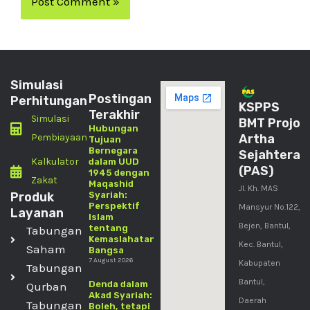
Simulasi
Postingan
Perhitungan
KSPPS
Terakhir
Simulasi
BMT Projo
Hubungan
Pembiayaan
Artha
Tujuan
Bernegara
Sejahtera
Kalkulator
dalam UUD
(PAS)
1945 dengan
Zakat
Maqashid
Jl. Kh. MAS
Produk
Syariah:
Perspektif
Mansyur No.122,
Layanan
Islam
Bejen, Bantul,
tentang
Tabungan
Kemaslahatan
Kec. Bantul,
Saham
Bangsa
7 August 2026
Kabupaten
Tabungan
Bantul,
Denda dalam
Qurban
Akad Syariah:
Daerah
Tabungan
Boleh, tetapi