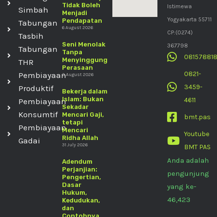
Tidak Boleh
Istimewa
Simbah
Menjadi
Yogyakarta 55711
Pendapatan
Tabungan
6 August 2026
CP:(0274)
Tasbih
Seni Menolak
367798
Tabungan
Tanpa
08157881
Menyinggung
THR
Perasaan
0821-
Pembiayaan
3 August 2026
3459-
Produktif
Bekerja dalam
Islam: Bukan
4611
Pembiayaan
Sekadar
Konsumtif
Mencari Gaji,
bmt.pas
tetapi
Pembiayaan
Mencari
Youtube
Ridha Allah
Gadai
31 July 2026
BMT PAS
Anda adalah
Adendum
Perjanjian:
pengunjung
Pengertian,
Dasar
yang ke-
Hukum,
46,423
Kedudukan,
dan
Contohnya