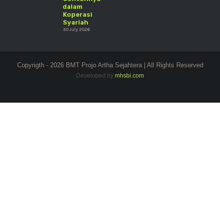
dalam
Koperasi
Syariah
30 July 2026
Copyrigth - 2026 BMT Projo Artha Sejahtera | All Rights Reserved
Developed by
mhsbi.com