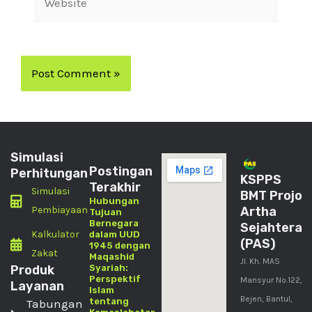
Simulasi
Postingan
Perhitungan
KSPPS
Terakhir
Simulasi
BMT Projo
Hubungan
Pembiayaan
Artha
Tujuan
Bernegara
Sejahtera
Kalkulator
dalam UUD
(PAS)
1945 dengan
Zakat
Maqashid
Jl. Kh. MAS
Produk
Syariah:
Perspektif
Mansyur No.122,
Layanan
Islam
Bejen, Bantul,
tentang
Tabungan