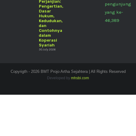
Perjanjian:
pengunjung
Pengertian,
Dasar
yang ke-
Hukum,
46,389
Kedudukan,
dan
Contohnya
dalam
Koperasi
Syariah
30 July 2026
Copyrigth - 2026 BMT Projo Artha Sejahtera | All Rights Reserved
Developed by
mhsbi.com