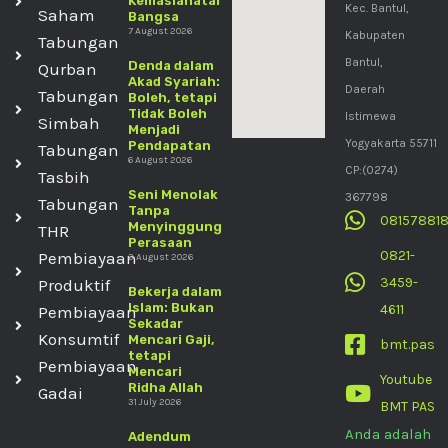
Kemaslahatan
Kec. Bantul,
Saham
Bangsa
7 August 2026
Kabupaten
Tabungan
Bantul,
Denda dalam
Qurban
Akad Syariah:
Daerah
Tabungan
Boleh, tetapi
Tidak Boleh
Istimewa
Simbah
Menjadi
Yogyakarta 55711
Pendapatan
Tabungan
6 August 2026
CP:(0274)
Tasbih
Seni Menolak
367798
Tabungan
Tanpa
08157881
Menyinggung
THR
Perasaan
0821-
Pembiayaan
3 August 2026
3459-
Produktif
Bekerja dalam
Islam: Bukan
4611
Pembiayaan
Sekadar
Konsumtif
Mencari Gaji,
bmt.pas
tetapi
Pembiayaan
Mencari
Youtube
Ridha Allah
Gadai
31 July 2026
BMT PAS
Anda adalah
Adendum