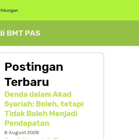
rhitungan
di BMT PAS
Postingan
Terbaru
Denda dalam Akad
Syariah: Boleh, tetapi
Tidak Boleh Menjadi
Pendapatan
6 August 2026