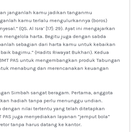
 “Dan janganlah kamu jadikan tanganmu
anganlah kamu terlalu mengulurkannya (boros)
sal.” (QS. Al Isra’ [17]: 29). Ayat ini mengajarkan
m mengelola harta. Begitu juga dengan sabda
anlah sebagian dari harta kamu untuk kebaikan
baik bagimu.” (Hadits Riwayat Bukhari). Kedua
agi BMT PAS untuk mengembangkan produk Tabungan
untuk menabung dan merencanakan keuangan
ngan Simbah sangat beragam. Pertama, anggota
kan hadiah tanpa perlu menunggu undian.
 dengan nilai tertentu yang telah ditetapkan
BMT PAS juga menyediakan layanan “jemput bola”
or tanpa harus datang ke kantor.