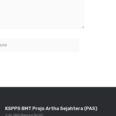
KSPPS BMT Projo Artha Sejahtera (PAS)
Jl. Kh. MAS Mansyur No.122,