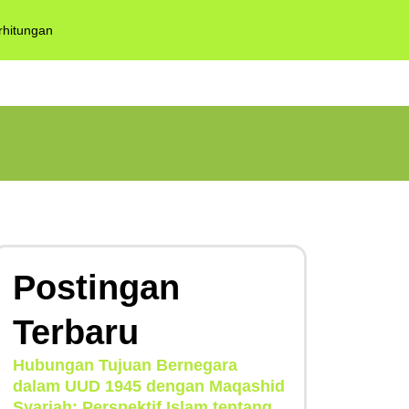
rhitungan
Postingan
Terbaru
Hubungan Tujuan Bernegara
dalam UUD 1945 dengan Maqashid
Syariah: Perspektif Islam tentang