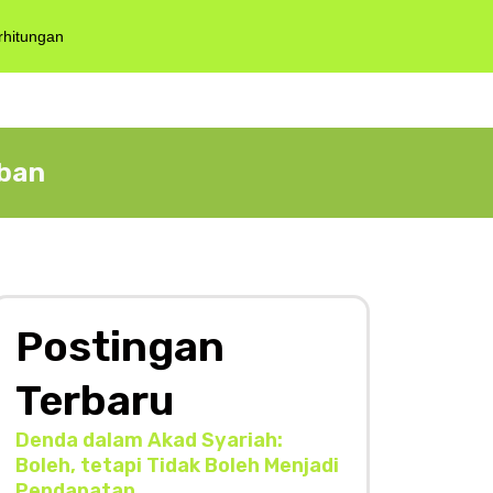
rhitungan
ban
Postingan
Terbaru
Denda dalam Akad Syariah:
Boleh, tetapi Tidak Boleh Menjadi
Pendapatan