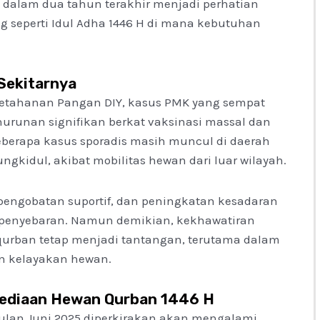
K dalam dua tahun terakhir menjadi perhatian
g seperti Idul Adha 1446 H di mana kebutuhan
Sekitarnya
 Ketahanan Pangan DIY, kasus PMK yang sempat
urunan signifikan berkat vaksinasi massal dan
eberapa kasus sporadis masih muncul di daerah
ngkidul, akibat mobilitas hewan dari luar wilayah.
pengobatan suportif, dan peningkatan kesadaran
 penyebaran. Namun demikian, kekhawatiran
urban tetap menjadi tantangan, terutama dalam
n kelayakan hewan.
ediaan Hewan Qurban 1446 H
bulan Juni 2025 diperkirakan akan mengalami