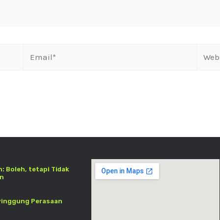
: Boleh, tetapi Tidak
an
yinggung Perasaan